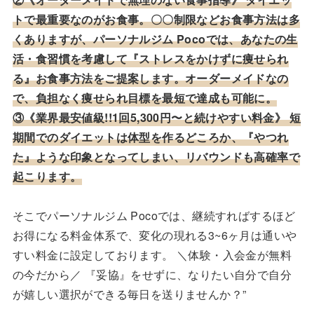
トで最重要なのがお食事。〇〇制限などお食事方法は多
くありますが、パーソナルジム Pocoでは、あなたの生
活・食習慣を考慮して『ストレスをかけずに痩せられ
る』お食事方法をご提案します。オーダーメイドなの
で、負担なく痩せられ目標を最短で達成も可能に。
③《業界最安値級!!1回5,300円〜と続けやすい料金》 短
期間でのダイエットは体型を作るどころか、『やつれ
た』ような印象となってしまい、リバウンドも高確率で
起こります。
そこでパーソナルジム Pocoでは、継続すればするほど
お得になる料金体系で、変化の現れる3~6ヶ月は通いや
すい料金に設定しております。 ＼体験・入会金が無料
の今だから／ 『妥協』をせずに、なりたい自分で自分
が嬉しい選択ができる毎日を送りませんか？”