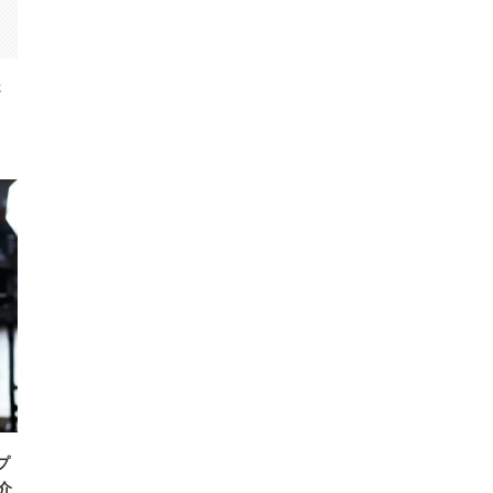
さ
プ
介