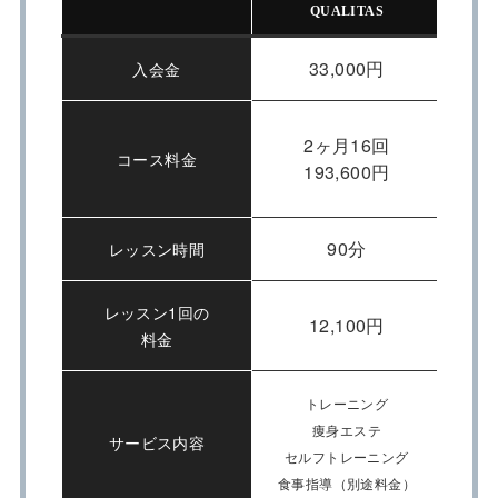
QUALITAS
33,000円
入会金
2ヶ月16回
コース料金
193,600円
90分
レッスン時間
レッスン1回の
12,100円
料金
トレーニング
痩身エステ
サービス内容
セルフトレーニング
糖質
食事指導（別途料金）