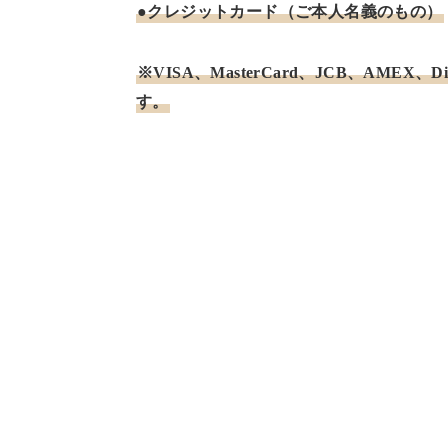
●クレジットカード（ご本人名義のもの）
※VISA、MasterCard、JCB、AMEX
す。