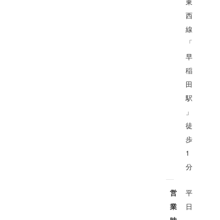
東
西
線
「
早
稲
田
駅
」
徒
歩
1
分
平
営
日
業