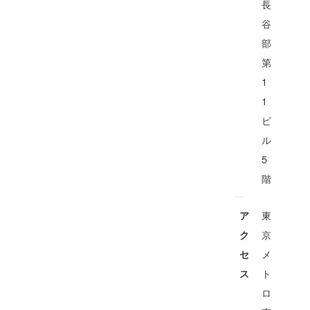
長
谷
部
第
1
1
ビ
ル
5
階
東
ア
京
ク
メ
セ
ト
ス
ロ