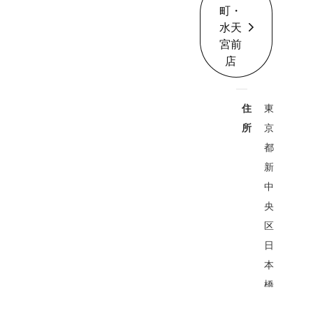
町・
水天
宮前
店
東
住
京
所
都
新
中
央
区
日
本
橋
蠣