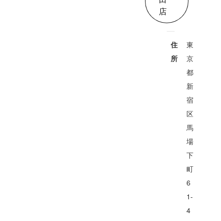
店
東
住
京
所
都
新
宿
区
馬
場
下
町
6
1-
4