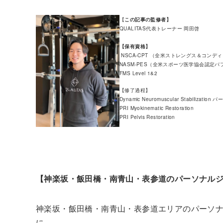
【
この記事の監修者】
QUALITAS代表トレーナー 岡田啓
【保有資格】
NSCA-CPT （全米ストレングス＆コン
NASM-PES（全米スポーツ医学協会認定
FMS Level 1&2
【修了過程】
Dynamic Neuromuscular Stabilization 
PRI Myokinematic Restoration
PRI Pelvis Restoration
【神楽坂・飯田橋・南青山・表参道のパーソナルジムQ
神楽坂・飯田橋・南青山・表参道エリアのパーソナルジ
に、