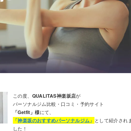
この度、
QUALITAS神楽坂店
が
パーソナルジム比較・口コミ・予約サイト
「Getfit」様
にて、
「
神楽坂のおすすめパーソナルジム
」
として紹介され
した！