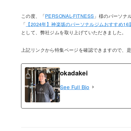
この度、「
PERSONAL-FITNESS
」様のパーソナ
「
【2024年】神楽坂のパーソナルジムおすすめ1
として、弊社ジムを取り上げていただきました。
上記リンクから特集ページを確認できますので、是
okadakei
See Full Bio