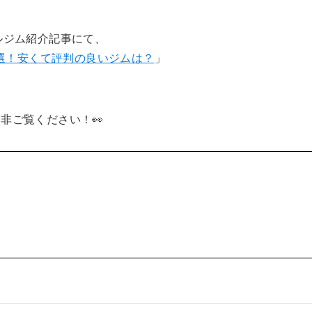
ルジム紹介記事にて、
6選！安くて評判の良いジムは？
」
非ご覧ください！👀