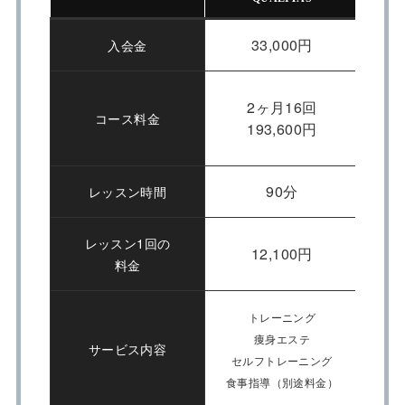
33,000円
入会金
2ヶ月16回
コース料金
193,600円
90分
レッスン時間
レッスン1回の
12,100円
料金
トレーニング
痩身エステ
サービス内容
セルフトレーニング
糖質
食事指導（別途料金）