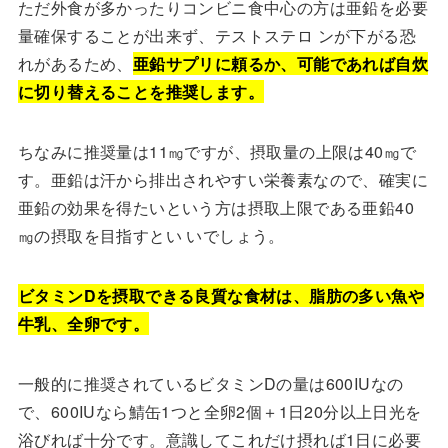
ただ外食が多かったりコンビニ食中心の方は亜鉛を必要
量確保することが出来ず、テストステロ ンが下がる恐
れがあるため、
亜鉛サプリに頼るか、可能であれば自炊
に切り替えることを推奨します。
ちなみに推奨量は11㎎ですが、摂取量の上限は40㎎で
す。亜鉛は汗から排出されやすい栄養素なので、確実に
亜鉛の効果を得たいという方は摂取上限である亜鉛40
㎎の摂取を目指すとい いでしょう。
ビタミンDを摂取できる良質な食材は、脂肪の多い魚や
牛乳、全卵です。
一般的に推奨されているビタミンDの量は600IUなの
で、600IUなら鯖缶1つと全卵2個＋1日20分以上日光を
浴びれば十分です。意識してこれだけ摂れば1日に必要