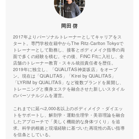
岡田 啓
2017年よりパーソナルトレーナーとしてキャリアをス
タート。専門学校在籍中からThe Ritz-Carlton Tokyoで
トレーナーとして勤務し、接客とボディメイク指導の両
面で多くの経験を積む。その後、FiNC Fitに入社し、全
店舗のトレーナー教育・スキル統括責任者を歴任。
2019年に独立し、「QUALITAS神楽坂店」をオープ
ン。現在は「QUALITAS」「Kirei by QUALITAS」
「LYRIM by QUALITAS」など複数ブランドを展開し、
トレーニングと痩身エステを融合させた新しいスタイル
のパーソナルジムを運営。
これまでに延べ2,000名以上のボディメイク・ダイエッ
トをサポートし、解剖学・運動生理学・美容理論を融合
したアプローチで「美しく機能的な身体づくり」を追
求。科学的根拠と現場経験に基づいた再現性の高い指導
を信条としている。