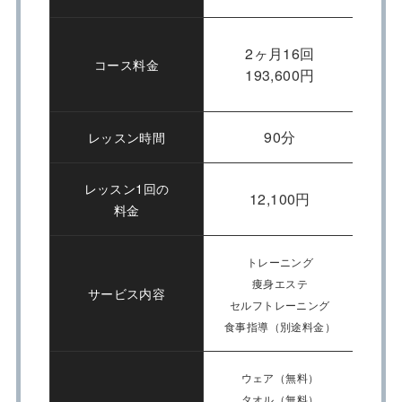
2ヶ月16回
コース料金
193,600円
90分
レッスン時間
レッスン1回の
12,100円
料金
トレーニング
痩身エステ
サービス内容
セルフトレーニング
糖質
食事指導（別途料金）
ウェア（無料）
タオル（無料）