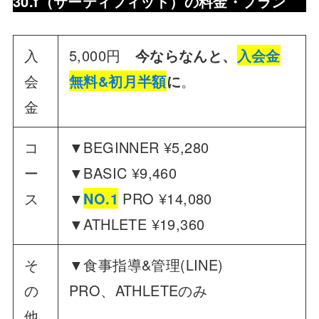
30.f（サーティフィット）の
料金・プラン
入
5,000円
今ならなんと、
入会金
会
無料&初月半額
に
。
金
コ
▼BEGINNER ¥5,280
ー
▼BASIC ¥9,460
ス
▼
NO.1
PRO ¥14,080
▼ATHLETE ¥19,360
そ
▼食事指導&管理(LINE)
の
PRO、ATHLETEのみ
他