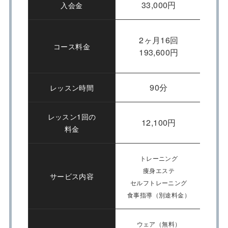
33,000円
入会金
2ヶ月16回
コース料金
193,600円
90分
レッスン時間
レッスン1回の
12,100円
料金
トレーニング
痩身エステ
サービス内容
セルフトレーニング
糖質
食事指導（別途料金）
ウェア（無料）