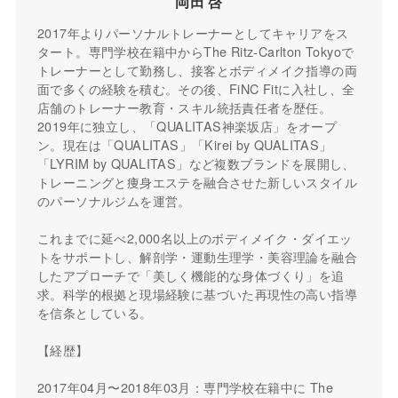
岡田 啓
2017年よりパーソナルトレーナーとしてキャリアをス
タート。専門学校在籍中からThe Ritz-Carlton Tokyoで
トレーナーとして勤務し、接客とボディメイク指導の両
面で多くの経験を積む。その後、FiNC Fitに入社し、全
店舗のトレーナー教育・スキル統括責任者を歴任。
2019年に独立し、「QUALITAS神楽坂店」をオープ
ン。現在は「QUALITAS」「Kirei by QUALITAS」
「LYRIM by QUALITAS」など複数ブランドを展開し、
トレーニングと痩身エステを融合させた新しいスタイル
のパーソナルジムを運営。
これまでに延べ2,000名以上のボディメイク・ダイエッ
トをサポートし、解剖学・運動生理学・美容理論を融合
したアプローチで「美しく機能的な身体づくり」を追
求。科学的根拠と現場経験に基づいた再現性の高い指導
を信条としている。
【経歴】
2017年04月〜2018年03月：専門学校在籍中に The