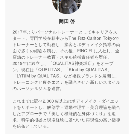
岡田 啓
2017年よりパーソナルトレーナーとしてキャリアをス
タート。専門学校在籍中からThe Ritz-Carlton Tokyoで
トレーナーとして勤務し、接客とボディメイク指導の両
面で多くの経験を積む。その後、FiNC Fitに入社し、全
店舗のトレーナー教育・スキル統括責任者を歴任。
2019年に独立し、「QUALITAS神楽坂店」をオープ
ン。現在は「QUALITAS」「Kirei by QUALITAS」
「LYRIM by QUALITAS」など複数ブランドを展開し、
トレーニングと痩身エステを融合させた新しいスタイル
のパーソナルジムを運営。
これまでに延べ2,000名以上のボディメイク・ダイエッ
トをサポートし、解剖学・運動生理学・美容理論を融合
したアプローチで「美しく機能的な身体づくり」を追
求。科学的根拠と現場経験に基づいた再現性の高い指導
を信条としている。