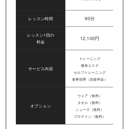
90分
レッスン時間
レッスン1回の
12,100円
料金
トレーニング
痩身エステ
サービス内容
セルフトレーニング
糖質
食事指導（別途料金）
ウェア（無料）
タオル（無料）
オプション
シューズ（無料）
プロテイン（無料）