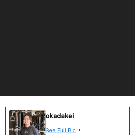
okadakei
See Full Bio