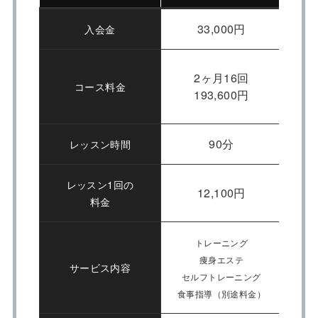
33,000円
入会金
2ヶ月16回
コース料金
193,600円
90分
レッスン時間
レッスン1回の
12,100円
料金
トレーニング
痩身エステ
サービス内容
セルフトレーニング
糖質
食事指導（別途料金）