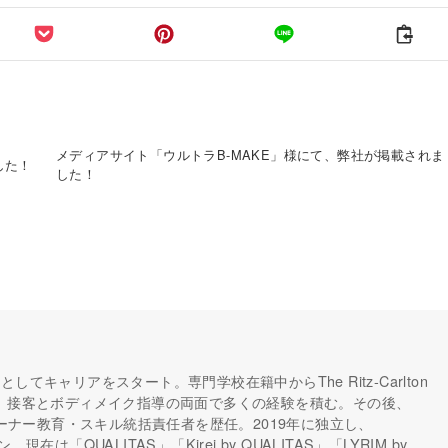
メディアサイト「ウルトラB-MAKE」様にて、弊社が掲載されま
した！
した！
してキャリアをスタート。専門学校在籍中からThe Ritz-Carlton
し、接客とボディメイク指導の両面で多くの経験を積む。その後、
トレーナー教育・スキル統括責任者を歴任。2019年に独立し、
在は「QUALITAS」「Kirei by QUALITAS」「LYRIM by