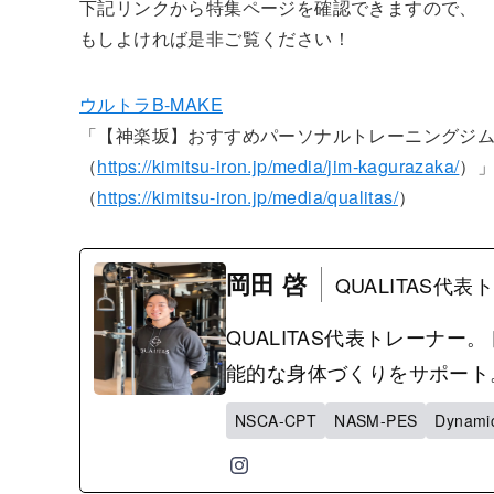
下記リンクから特集ページを確認できますので、
もしよければ是非ご覧ください！
ウルトラB-MAKE
「【神楽坂】おすすめパーソナルトレーニングジム
（
https://kimitsu-iron.jp/media/jim-kagurazaka/
）
（
https://kimitsu-iron.jp/media/qualitas/
）
岡田 啓
QUALITAS代
QUALITAS代表トレーナ
能的な身体づくりをサポー
NSCA-CPT
NASM-PES
Dynamic