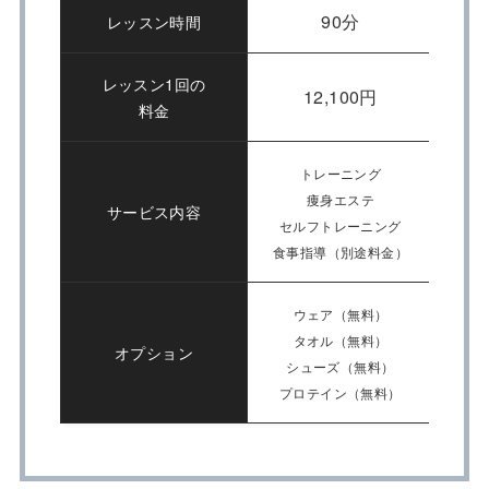
90分
レッスン時間
レッスン1回の
12,100円
料金
トレーニング
痩身エステ
サービス内容
セルフトレーニング
糖質
食事指導（別途料金）
ウェア（無料）
タオル（無料）
オプション
シューズ（無料）
プロテイン（無料）