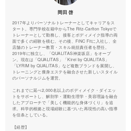
岡田 啓
2017年よりパーソナルトレーナーとしてキャリアをス
タート。専門学校在籍中からThe Ritz-Carlton Tokyoで
トレーナーとして勤務し、接客とボディメイク指導の両
面で多くの経験を積む。その後、FiNC Fitに入社し、全
店舗のトレーナー教育・スキル統括責任者を歴任。
2019年に独立し、「QUALITAS神楽坂店」をオープ
ン。現在は「QUALITAS」「Kirei by QUALITAS」
「LYRIM by QUALITAS」など複数ブランドを展開し、
トレーニングと痩身エステを融合させた新しいスタイル
のパーソナルジムを運営。
これまでに延べ2,000名以上のボディメイク・ダイエッ
トをサポートし、解剖学・運動生理学・美容理論を融合
したアプローチで「美しく機能的な身体づくり」を追
求。科学的根拠と現場経験に基づいた再現性の高い指導
を信条としている。
【経歴】