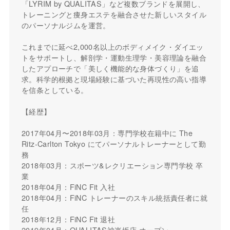
「LYRIM by QUALITAS」など複数ブランドを展開し、
トレーニングと痩身エステを融合させた新しいスタイル
のパーソナルジムを運営。
これまでに延べ2,000名以上のボディメイク・ダイエッ
トをサポートし、解剖学・運動生理学・美容理論を融合
したアプローチで「美しく機能的な身体づくり」を追
求。科学的根拠と現場経験に基づいた再現性の高い指導
を信条としている。
【経歴】
2017年04月〜2018年03月：専門学校在籍中に The
Ritz-Carlton Tokyo にてパーソナルトレーナーとして勤
務
2018年03月：スポーツ&レクリエーション専門学校 卒
業
2018年04月：FiNC Fit 入社
2018年04月：FiNC トレーナーのスキル統括責任者に就
任
2018年12月：FiNC Fit 退社
2019年04月：QUALITAS神楽坂店 オープン