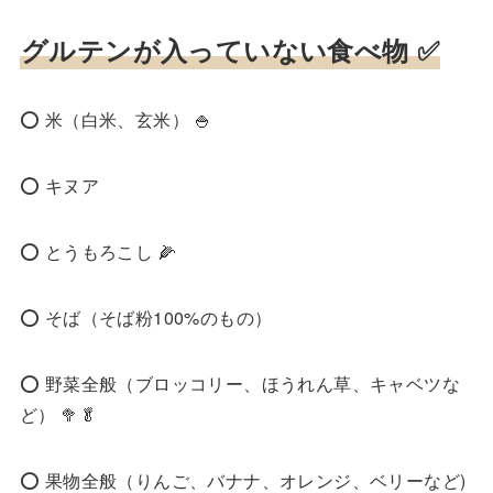
グルテンが入っていない食べ物 ✅
⭕️ 米（白米、玄米） 🍚
⭕️ キヌア
⭕️ とうもろこし 🌽
⭕️ そば（そば粉100%のもの）
⭕️ 野菜全般（ブロッコリー、ほうれん草、キャベツな
ど） 🥦🥬
⭕️ 果物全般（りんご、バナナ、オレンジ、ベリーなど)