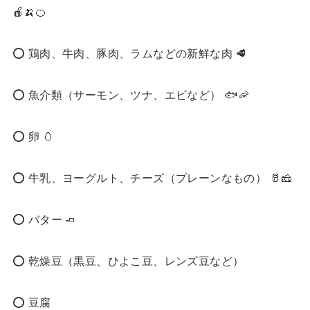
🍎🍌🍊
⭕️ 鶏肉、牛肉、豚肉、ラムなどの新鮮な肉 🥩
⭕️ 魚介類（サーモン、ツナ、エビなど） 🐟🦐
⭕️ 卵 🥚
⭕️ 牛乳、ヨーグルト、チーズ（プレーンなもの） 🥛🧀
⭕️ バター 🧈
⭕️ 乾燥豆（黒豆、ひよこ豆、レンズ豆など）
⭕️ 豆腐