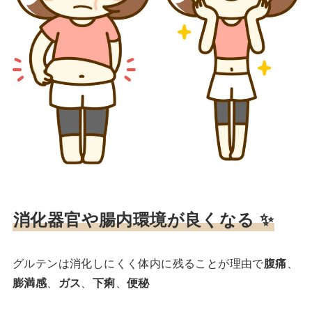
消化器官や腸内環境が良くなる
✨
グルテンは消化しにくく体内に残ることが理由で
腹痛
、
膨満感
、
ガス
、
下痢
、
便秘