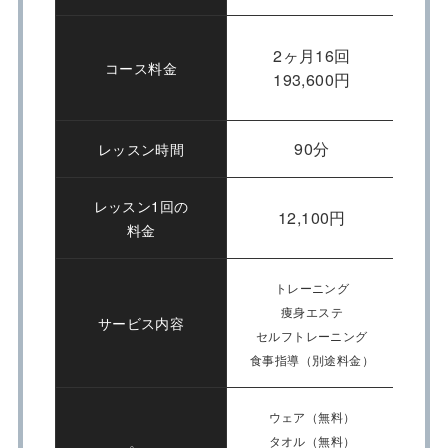
2ヶ月16回
コース料金
193,600円
90分
レッスン時間
レッスン1回の
12,100円
料金
トレーニング
痩身エステ
サービス内容
セルフトレーニング
糖質
食事指導（別途料金）
ウェア（無料）
タオル（無料）