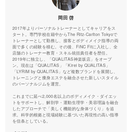
岡田 啓
2017年よりパーソナルトレーナーとしてキャリアをス
タート。専門学校在籍中からThe Ritz-Carlton Tokyoで
トレーナーとして勤務し、接客とボディメイク指導の両
面で多くの経験を積む。その後、FiNC Fitに入社し、全
店舗のトレーナー教育・スキル統括責任者を歴任。
2019年に独立し、「QUALITAS神楽坂店」をオープ
ン。現在は「QUALITAS」「Kirei by QUALITAS」
「LYRIM by QUALITAS」など複数ブランドを展開し、
トレーニングと痩身エステを融合させた新しいスタイル
のパーソナルジムを運営。
これまでに延べ2,000名以上のボディメイク・ダイエッ
トをサポートし、解剖学・運動生理学・美容理論を融合
したアプローチで「美しく機能的な身体づくり」を追
求。科学的根拠と現場経験に基づいた再現性の高い指導
を信条としている。