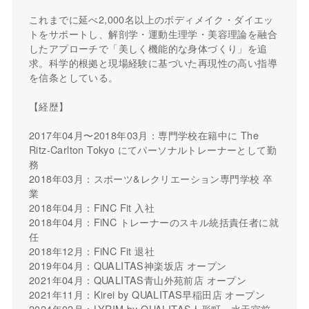
これまでに延べ2,000名以上のボディメイク・ダイエッ
トをサポートし、解剖学・運動生理学・美容理論を融合
したアプローチで「美しく機能的な身体づくり」を追
求。科学的根拠と現場経験に基づいた再現性の高い指導
を信条としている。
【経歴】
2017年04月〜2018年03月：専門学校在籍中に The
Ritz-Carlton Tokyo にてパーソナルトレーナーとして勤
務
2018年03月：スポーツ&レクリエーション専門学校 卒
業
2018年04月：FiNC Fit 入社
2018年04月：FiNC トレーナーのスキル統括責任者に就
任
2018年12月：FiNC Fit 退社
2019年04月：QUALITAS神楽坂店 オープン
2021年04月：QUALITAS青山外苑前店 オープン
2021年11月：Kirei by QUALITAS早稲田店 オープン
2024年02月：LYRIM by QUALITAS人形町・水天宮前