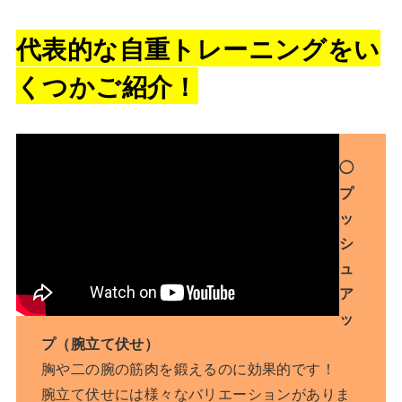
代表的な自重トレーニングをい
くつかご紹介！
◯
プ
ッ
シ
ュ
ア
ッ
プ（腕立て伏せ）
胸や二の腕の筋肉を鍛えるのに効果的です！
腕立て伏せには様々なバリエーションがありま