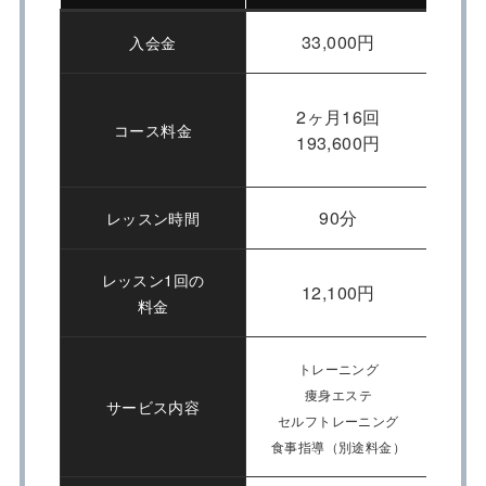
33,000円
入会金
2ヶ月16回
コース料金
193,600円
90分
レッスン時間
レッスン1回の
12,100円
料金
トレーニング
痩身エステ
サービス内容
セルフトレーニング
糖質
食事指導（別途料金）