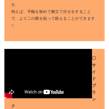
す。
例えば、手幅を狭めで腕立て伏せをすること
で、より二の腕を狙って鍛えることができます
✨
◯
サ
イ
ド
プ
ラ
ン
ク