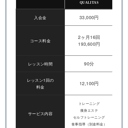
QUALITAS
33,000円
入会金
2ヶ月16回
コース料金
193,600円
90分
レッスン時間
レッスン1回の
12,100円
料金
トレーニング
痩身エステ
サービス内容
セルフトレーニング
糖質
食事指導（別途料金）