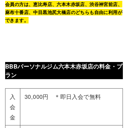
会員の方は、恵比寿店、六本木赤坂店、渋谷神宮前店、
麻布十番店、中目黒池尻大橋店のどちらも自由に利用が
できます。
BBBパーソナルジム六本木赤坂店
の
料金・プ
ラン
入
30,000円 ＊即日入会で無料
会
金