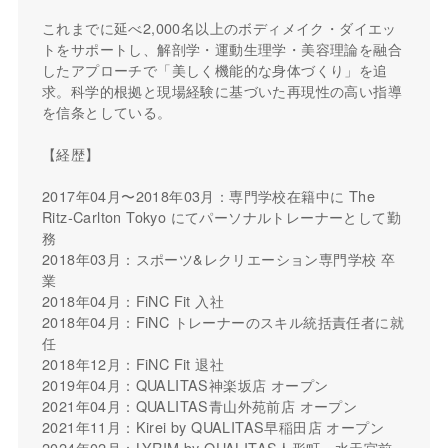
これまでに延べ2,000名以上のボディメイク・ダイエッ
トをサポートし、解剖学・運動生理学・美容理論を融合
したアプローチで「美しく機能的な身体づくり」を追
求。科学的根拠と現場経験に基づいた再現性の高い指導
を信条としている。
【経歴】
2017年04月〜2018年03月：専門学校在籍中に The
Ritz-Carlton Tokyo にてパーソナルトレーナーとして勤
務
2018年03月：スポーツ&レクリエーション専門学校 卒
業
2018年04月：FiNC Fit 入社
2018年04月：FiNC トレーナーのスキル統括責任者に就
任
2018年12月：FiNC Fit 退社
2019年04月：QUALITAS神楽坂店 オープン
2021年04月：QUALITAS青山外苑前店 オープン
2021年11月：Kirei by QUALITAS早稲田店 オープン
2024年02月：LYRIM by QUALITAS人形町・水天宮前